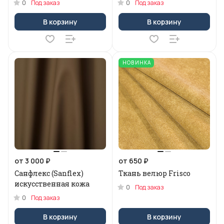
0
0
Под заказ
Под заказ
В корзину
В корзину
НОВИНКА
от 3 000 ₽
от 650 ₽
Санфлекс (Sanflex)
Ткань велюр Frisco
искусственная кожа
0
Под заказ
0
Под заказ
В корзину
В корзину