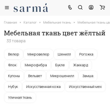
Главная
Каталог
Мебельная ткань
Мебельная ткань цв
Мебельная ткань цвет жёлтый
33 товара
Велюр
Микровелюр
Шенилл
Рогожка
Флок
Микрофибра
Букле
Жаккард
Купоны
Вельвет
Микрошенилл
Замша
Нубук
Искусственная кожа
Искусственный мех
Уличная ткань