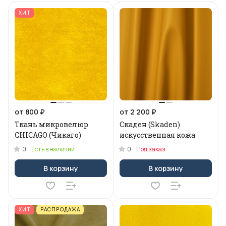
ХИТ
от 800 ₽
от 2 200 ₽
Ткань микровелюр
Скаден (Skaden)
CHICAGO (Чикаго)
искусственная кожа
0
0
Есть в наличии
Под заказ
В корзину
В корзину
ХИТ
РАСПРОДАЖА