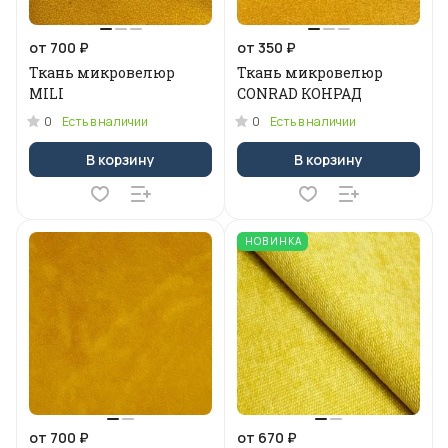
от 700 ₽
от 350 ₽
Ткань микровелюр
Ткань микровелюр
MILI
CONRAD КОНРАД
0
0
Есть в наличии
Есть в наличии
В корзину
В корзину
НОВИНКА
от 700 ₽
от 670 ₽