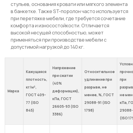
стульев, основания кровати или мягкого элемента
в банкетке. Также ST-поролон часто используется
при перетяжке мебели, где требуется сочетание
комфорта и износостойкости. Отличается
высокой несущей способностью, может
применяться при производстве мебели с
допустимой нагрузкой до 140 кг.
Условн
Напряжение
Кажущаяся
Относительное
прочн
при сжатии
плотность,
удлинение при
при
(40%
кг/м³,
разрыве, не
разрыв
Марка
деформация),
ГОСТ 409-
менее, %, ГОСТ
не мен
кПа, ГОСТ
77 (ISO
29088-91 (ISO
кПа, Г
26605-93 (ISO
845)
1798)
29088-
3386)
(ISO 17