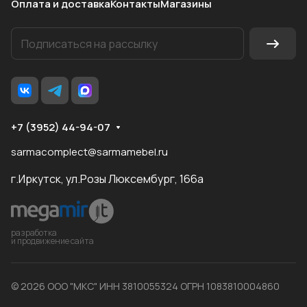
Оплата и доставка
Контакты
Магазины
+7 (3952) 44-94-07
sarmacomplect@sarmamebel.ru
г.Иркутск, ул.Розы Люксембург, 166а
разработка
и продвижение сайта
© 2026 ООО "МКС" ИНН 3810055324 ОГРН 1083810004860