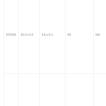
ST2536
25,0 ± 0,5
3,6 ± 0,4
110
100