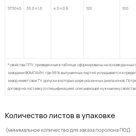
ST3040
30,0 ± 1,0
4,0 ± 0,6
120
100
* свойства ППУ, приведенные в таблице, сформированы на основе данных
заводами ФОМЛАЙН, где 98% выпущенных партий укладывается в предел
завод имеет свои ТУ, допуски в которых шире указанных диапазонов. Пот
договор на поставку со спецификацией, описывающей нужные ему свойства
Количество листов в упаковке
(минимальное количество для заказа
поролона ПОД