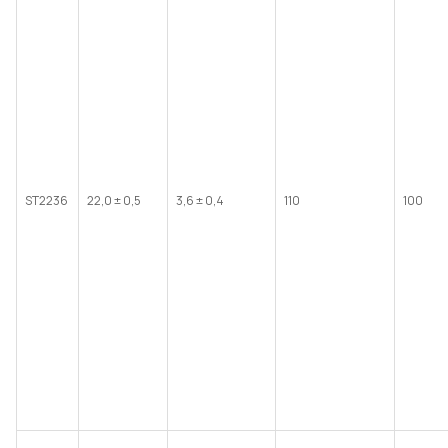
ST2236
22,0 ± 0,5
3,6 ± 0,4
110
100