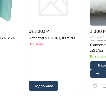
от 3 203 ₽
3 000 ₽
Стоимость 
1,2м x 2м
Поролон ST 2236 1,3м х 2м
уточните а
Под заказ
Синтепо
м2 1,5м
Есть в нал
В ко
Подробнее