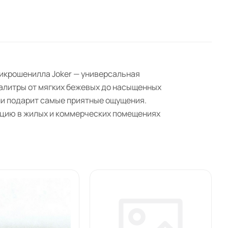
микрошенилла Joker — универсальная
палитры от мягких бежевых до насыщенных
ни подарит самые приятные ощущения.
кцию в жилых и коммерческих помещениях