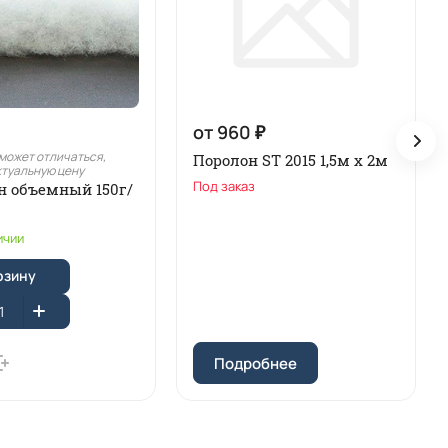
от 960 ₽
может отличаться,
Поролон ST 2015 1,5м х 2м
ктуальную цену
Под заказ
н объемный 150г/
ичии
рзину
Подробнее