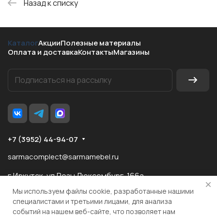
Назад к списку
Каталог
Акции
Полезные материалы
Оплата и доставка
Контакты
Магазины
+7 (3952) 44-94-07
sarmacomplect@sarmamebel.ru
г.Иркутск, ул.Розы Люксембург, 166а
Мы используем файлы cookie, разработанные нашими
специалистами и третьими лицами, для анализа
событий на нашем веб-сайте, что позволяет нам
разработка