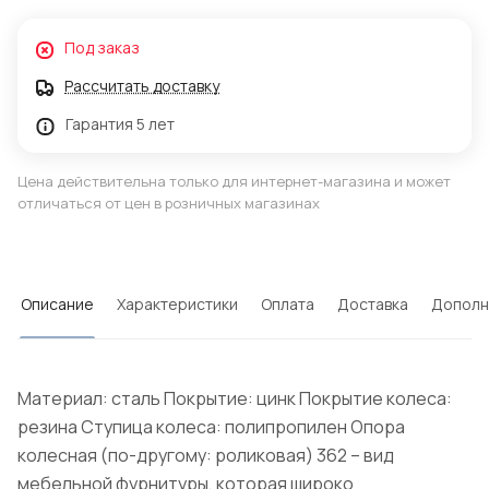
Под заказ
Рассчитать доставку
Гарантия 5 лет
Цена действительна только для интернет-магазина и может
отличаться от цен в розничных магазинах
Описание
Характеристики
Оплата
Доставка
Дополн
Материал: сталь Покрытие: цинк Покрытие колеса:
резина Ступица колеса: полипропилен Опора
колесная (по-другому: роликовая) 362 – вид
мебельной фурнитуры, которая широко