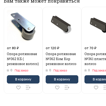
Вам также может понравиться
от 80 ₽
от 120 ₽
от 70 ₽
Опора роликовая
Опора роликовая
Опора роли
№362 КБ (
№362 Ком Кор
№361 пласт
резиновое колесо)
резиновое колесо
колесо
0
0
0
Под заказ
Под заказ
Под заказ
В корзину
В корзину
В корзи