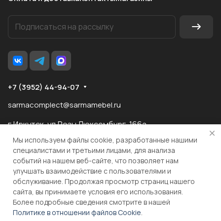
+7 (3952) 44-94-07
sarmacomplect@sarmamebel.ru
г.Иркутск, ул.Розы Люксембург, 166а
Мы используем файлы cookie, разработанные нашими
специалистами и третьими лицами, для анализа
событий на нашем веб-сайте, что позволяет нам
разработка
и продвижение сайта
улучшать взаимодействие с пользователями и
обслуживание. Продолжая просмотр страниц нашего
сайта, вы принимаете условия его использования.
© 2026 ООО "МКС" ИНН 3810055324 ОГРН 1083810004860
Более подробные сведения смотрите в нашей
Политике в отношении файлов Cookie
.