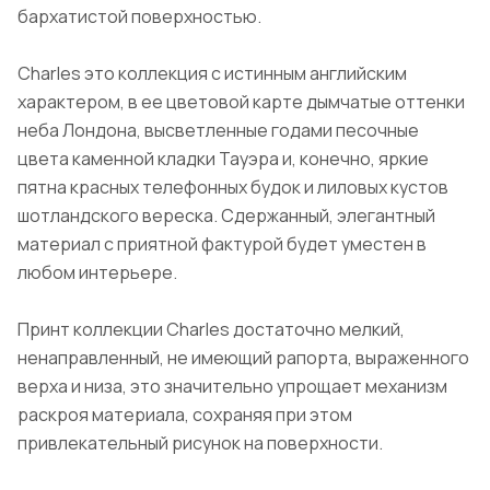
бархатистой поверхностью.
Charles это коллекция с истинным английским
характером, в ее цветовой карте дымчатые оттенки
неба Лондона, высветленные годами песочные
цвета каменной кладки Тауэра и, конечно, яркие
пятна красных телефонных будок и лиловых кустов
шотландского вереска. Сдержанный, элегантный
материал с приятной фактурой будет уместен в
любом интерьере.
Принт коллекции Charles достаточно мелкий,
ненаправленный, не имеющий рапорта, выраженного
верха и низа, это значительно упрощает механизм
раскроя материала, сохраняя при этом
привлекательный рисунок на поверхности.