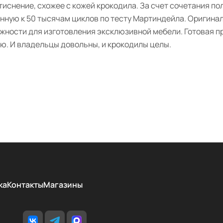
иснение, схожее с кожей крокодила. За счет сочетания по
ную к 50 тысячам циклов по тесту Мартиндейла. Оригинал
жности для изготовления эксклюзивной мебели. Готовая п
ю. И владельцы довольны, и крокодилы целы.
ка
Контакты
Магазины