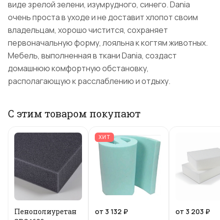
виде зрелой зелени, изумрудного, синего. Dania
очень проста в уходе и не доставит хлопот своим
владельцам, хорошо чистится, сохраняет
первоначальную форму, лояльна к когтям животных.
Мебель, выполненная в ткани Dania, создаст
домашнюю комфортную обстановку,
располагающую к расслаблению и отдыху.
С этим товаром покупают
ХИТ
Пенополиуретан
от 3 132 ₽
от 3 203 ₽