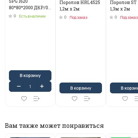
SPG 1620
Поролон HRL4525
Поролон ST 
80*80*2000 ДКР/0.2
1,2м x 2м
1,3м х 2м
кг .N-3955U
0
Есть в наличии
0
0
Под заказ
Под заказ
В корзину
В корзину
В корзи
Вам также может понравиться