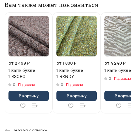
Вам также может понравиться
от 2 499 ₽
от 1 800 ₽
от 4 240 ₽
Ткань букле
Ткань букле
Ткань букле
TESORO
TRENDY
0
Под заказ
0
0
Под заказ
Под заказ
В корзину
В корзину
В корзи
Назад к списку