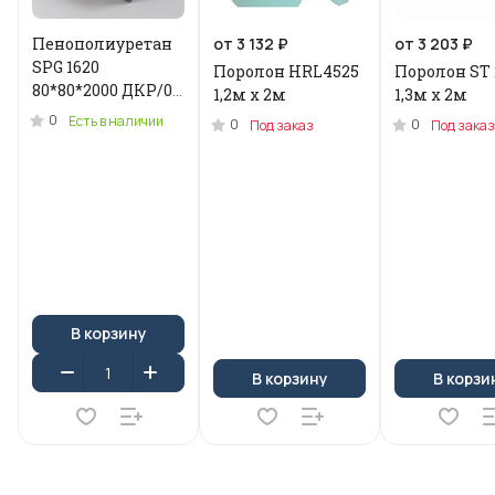
Пенополиуретан
от 3 132 ₽
от 3 203 ₽
SPG 1620
Поролон HRL4525
Поролон ST 
80*80*2000 ДКР/0.2
1,2м x 2м
1,3м х 2м
кг .N-3955U
0
Есть в наличии
0
0
Под заказ
Под заказ
В корзину
В корзину
В корзи