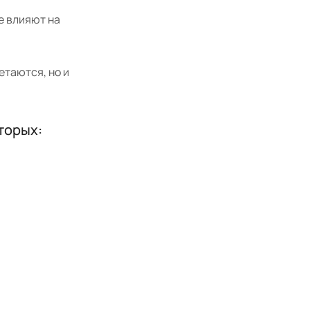
е влияют на
етаются, но и
торых: