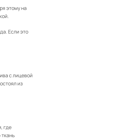
ря этому на
кой.
да. Если это
ива с лицевой
состоял из
, где
 ткань