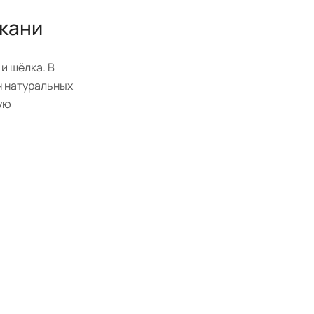
ткани
и шёлка. В
н натуральных
ую