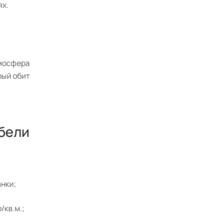
ях.
тмосфера
рый обит
ебели
анки;
/кв.м.;