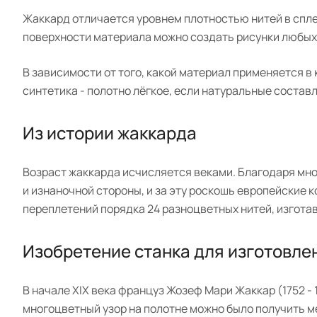
Жаккард отличается уровнем плотностью нитей в спле
поверхности материала можно создать рисунки любых 
В зависимости от того, какой материал применяется в
синтетика - полотно лёгкое, если натуральные соста
Из истории жаккарда
Возраст жаккарда исчисляется веками. Благодаря мно
и изнаночной стороны, и за эту роскошь европейские 
переплетений порядка 24 разноцветных нитей, изгота
Изобретение станка для изготовле
В начале XIX века француз Жозеф Мари Жаккар (1752 -
многоцветный узор на полотне можно было получить ме