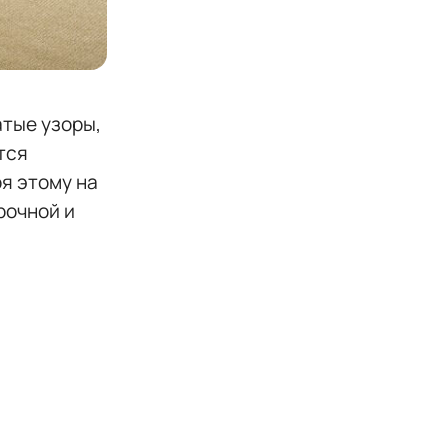
атые узоры,
тся
я этому на
рочной и