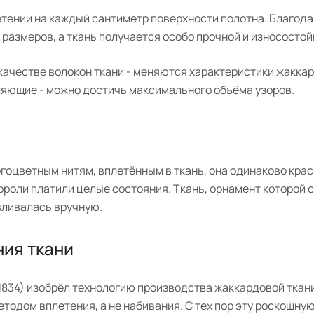
тении на каждый сантиметр поверхности полотна. Благода
размеров, а ткань получается особо прочной и износостой
 качестве волокон ткани - меняются характеристики жаккар
вляющие - можно достичь максимального объёма узоров.
гоцветным нитям, вплетённым в ткань, она одинаково крас
короли платили целые состояния. Ткань, орнамент которой 
вливалась вручную.
ния ткани
 1834) изобрёл технологию производства жаккардовой ткани
тодом вплетения, а не набивания. С тех пор эту роскошную