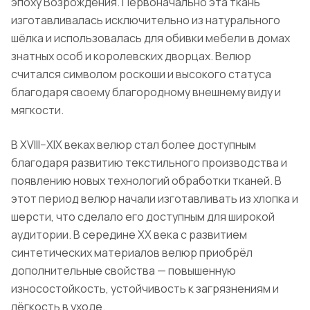
эпоху Возрождения. Первоначально эта ткань
изготавливалась исключительно из натурального
шёлка и использовалась для обивки мебели в домах
знатных особ и королевских дворцах. Велюр
считался символом роскоши и высокого статуса
благодаря своему благородному внешнему виду и
мягкости.
В XVIII–XIX веках велюр стал более доступным
благодаря развитию текстильного производства и
появлению новых технологий обработки тканей. В
этот период велюр начали изготавливать из хлопка и
шерсти, что сделало его доступным для широкой
аудитории. В середине XX века с развитием
синтетических материалов велюр приобрёл
дополнительные свойства — повышенную
износостойкость, устойчивость к загрязнениям и
лёгкость в уходе.