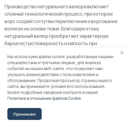
Производство натурального велюра включает
сложный технологический процесс, при котором
ворс создаётся путём переплетения и ворсования
волокон на основе ткани. Благодаря этому
натуральный велюр приобретает характерную
бархатистую поверхность и мягкость при
прикосновении.
Мы используем файлы cookie, разработанные нашими
специалистами и третьими лицами, для анализа
Особенности состава и текстуры
событий на нашем веб-сайте, что позволяет нам
улучшать взаимодействие с пользователями и
Натуральный велюр состоит из натуральных
обслуживание. Продолжая просмотр страниц нашего
волокон, что придаёт ему особые свойства:
сайта, вы принимаете условия его использования.
Более подробные сведения смотрите в нашей
Политике в отношении файлов Cookie
.
Хлопковый велюр.
Изготавливается из 100%
хлопка, что обеспечивает ткани мягкость и
воздухопроницаемость. Такой велюр
Принимаю
гипоаллергенен и подходит для использования в
детских комнатах и спальнях.