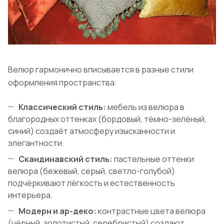
Велюр гармонично вписывается в разные стили
оформления пространства:
Классический стиль:
мебель из велюра в
благородных оттенках (бордовый, тёмно-зелёный,
синий) создаёт атмосферу изысканности и
элегантности.
Скандинавский стиль:
пастельные оттенки
велюра (бежевый, серый, светло-голубой)
подчёркивают лёгкость и естественность
интерьера.
Модерн и ар-деко:
контрастные цвета велюра
(чёрный, золотистый, серебристый) создают