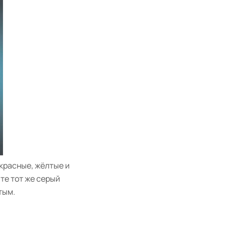
красные, жёлтые и
те тот же серый
тым.