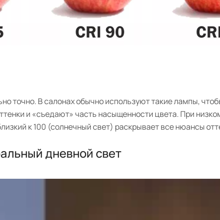
но точно. В салонах обычно используют такие лампы, что
ттенки и «съедают» часть насыщенности цвета. При низком
близкий к 100 (солнечный свет) раскрывает все нюансы отт
альный дневной свет