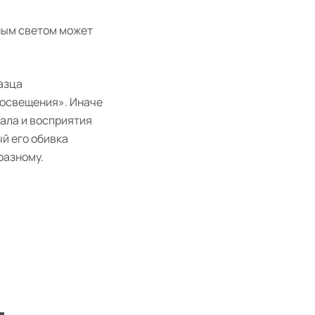
зным светом может
азца
 освещения». Иначе
иала и восприятия
ый его обивка
разному.