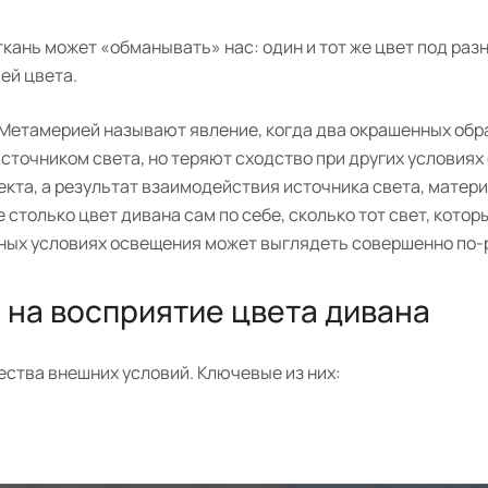
 ткань может «обманывать» нас: один и тот же цвет под ра
ей цвета.
«Метамерией называют явление, когда два окрашенных обр
точником света, но теряют сходство при других условиях
ъекта, а результат взаимодействия источника света, матер
столько цвет дивана сам по себе, сколько тот свет, котор
азных условиях освещения может выглядеть совершенно по-
на восприятие цвета дивана
ества внешних условий. Ключевые из них: