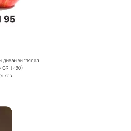
бы диван выглядел
 CRI (<80)
енков.