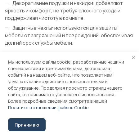
Декоративные подушки и накидки: добавляют
яркость и комфорт, не требуя сложного ухода и
поддерживая чистоту в комнате.
Защитные чехлы: используются для защиты
мебели от загрязнений и повреждений, обеспечивая
долгий срок службы мебели.
Мы используем файлы cookie, разработанные нашими
специалистами и третьими лицами, для анализа
событий на нашем веб-сайте, что позволяет нам
Заключение
улучшать взаимодействие с пользователями и
обслуживание. Продолжая просмотр страниц нашего
сайта, вы принимаете условия его использования.
Выбор ткани для детской комнаты требует учета
Более подробные сведения смотрите в нашей
множества факторов, включая безопасность,
Политике в отношении файлов Cookie
.
комфорт и эстетические характеристики. Хлопок,
лен, микрофибра и велюр представляют собой
Принимаю
отличные варианты, каждый из которых имеет свои