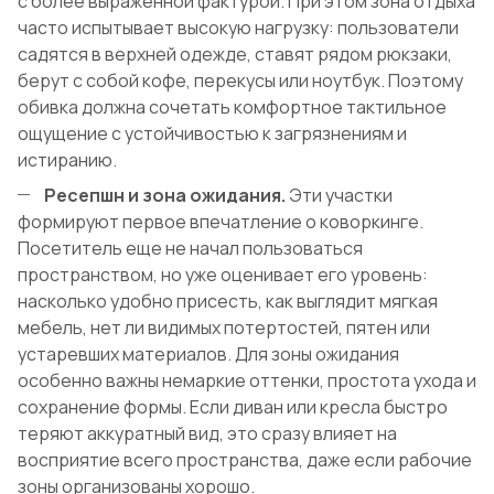
с более выраженной фактурой. При этом зона отдыха
часто испытывает высокую нагрузку: пользователи
садятся в верхней одежде, ставят рядом рюкзаки,
берут с собой кофе, перекусы или ноутбук. Поэтому
обивка должна сочетать комфортное тактильное
ощущение с устойчивостью к загрязнениям и
истиранию.
Ресепшн и зона ожидания.
Эти участки
формируют первое впечатление о коворкинге.
Посетитель еще не начал пользоваться
пространством, но уже оценивает его уровень:
насколько удобно присесть, как выглядит мягкая
мебель, нет ли видимых потертостей, пятен или
устаревших материалов. Для зоны ожидания
особенно важны немаркие оттенки, простота ухода и
сохранение формы. Если диван или кресла быстро
теряют аккуратный вид, это сразу влияет на
восприятие всего пространства, даже если рабочие
зоны организованы хорошо.