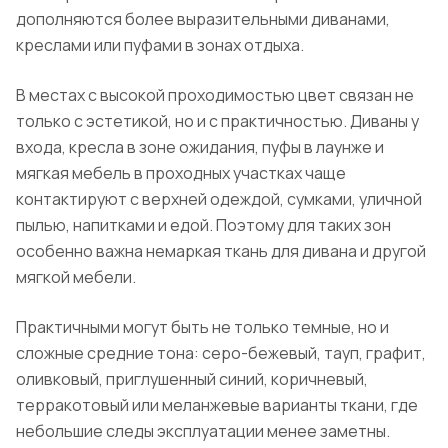
дополняются более выразительными диванами,
креслами или пуфами в зонах отдыха.
В местах с высокой проходимостью цвет связан не
только с эстетикой, но и с практичностью. Диваны у
входа, кресла в зоне ожидания, пуфы в лаунже и
мягкая мебель в проходных участках чаще
контактируют с верхней одеждой, сумками, уличной
пылью, напитками и едой. Поэтому для таких зон
особенно важна немаркая ткань для дивана и другой
мягкой мебели.
Практичными могут быть не только темные, но и
сложные средние тона: серо-бежевый, тауп, графит,
оливковый, приглушенный синий, коричневый,
терракотовый или меланжевые варианты ткани, где
небольшие следы эксплуатации менее заметны.