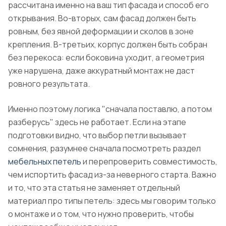
рассчитана именно на ваш тип фасада и способ его
открывания. Во-вторых, сам фасад должен быть
ровным, без явной деформации и сколов в зоне
крепления. В-третьих, корпус должен быть собран
без перекоса: если боковина уходит, а геометрия
уже нарушена, даже аккуратный монтаж не даст
ровного результата.
Именно поэтому логика "сначала поставлю, а потом
разберусь" здесь не работает. Если на этапе
подготовки видно, что выбор петли вызывает
сомнения, разумнее сначала посмотреть раздел
мебельных петель
и перепроверить совместимость,
чем испортить фасад из-за неверного старта. Важно
и то, что эта статья не заменяет отдельный
материал про типы петель: здесь мы говорим только
о монтаже и о том, что нужно проверить, чтобы