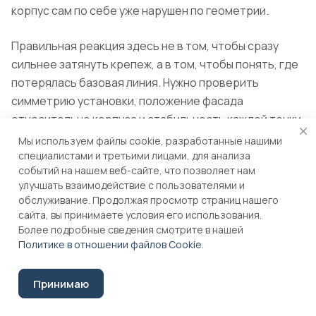
корпус сам по себе уже нарушен по геометрии.
Правильная реакция здесь не в том, чтобы сразу
сильнее затянуть крепеж, а в том, чтобы понять, где
потерялась базовая линия. Нужно проверить
симметрию установки, положение фасада
относительно корпуса и стабильность каждой точки
крепления. Такой разбор помогает не лечить
Мы используем файлы cookie, разработанные нашими
следствие вместо причины.
специалистами и третьими лицами, для анализа
событий на нашем веб-сайте, что позволяет нам
улучшать взаимодействие с пользователями и
Если фасад цепляет корпус или соседние
обслуживание. Продолжая просмотр страниц нашего
элементы
сайта, вы принимаете условия его использования.
Более подробные сведения смотрите в нашей
Когда после установки фасад начинает задевать
Политике в отношении файлов Cookie
.
корпус, соседнюю дверцу или внутренний элемент,
проблема обычно говорит о нарушении траектории
Принимаю
движения. Ее может давать неподходящее
положение петли, ошибка в посадочном месте,