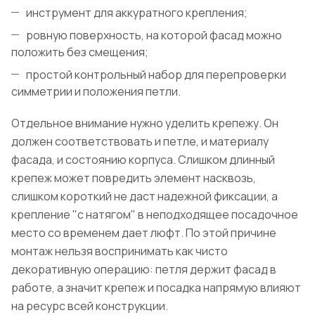
инструмент для аккуратного крепления;
ровную поверхность, на которой фасад можно
положить без смещения;
простой контрольный набор для перепроверки
симметрии и положения петли.
Отдельное внимание нужно уделить крепежу. Он
должен соответствовать и петле, и материалу
фасада, и состоянию корпуса. Слишком длинный
крепеж может повредить элемент насквозь,
слишком короткий не даст надежной фиксации, а
крепление "с натягом" в неподходящее посадочное
место со временем дает люфт. По этой причине
монтаж нельзя воспринимать как чисто
декоративную операцию: петля держит фасад в
работе, а значит крепеж и посадка напрямую влияют
на ресурс всей конструкции.