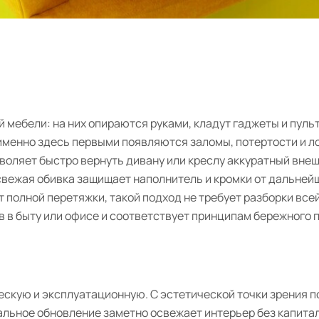
 мебели: на них опираются руками, кладут гаджеты и пульт
о именно здесь первыми появляются заломы, потертости и 
воляет быстро вернуть дивану или креслу аккуратный внеш
вежая обивка защищает наполнитель и кромки от дальнейш
т полной перетяжки, такой подход не требует разборки все
в в быту или офисе и соответствует принципам бережного 
ескую и эксплуатационную. С эстетической точки зрения 
альное обновление заметно освежает интерьер без капита