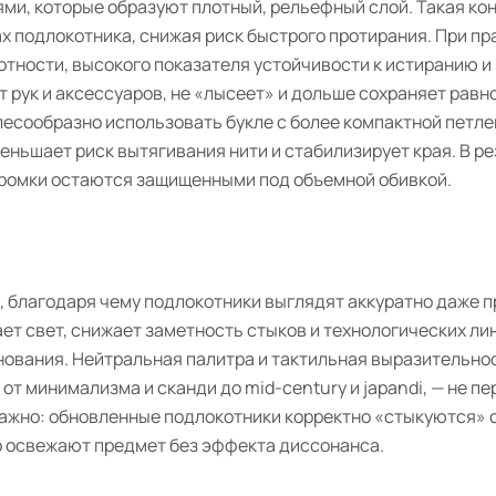
ями, которые образуют плотный, рельефный слой. Такая ко
ах подлокотника, снижая риск быстрого протирания. При п
тности, высокого показателя устойчивости к истиранию и
т рук и аксессуаров, не «лысеет» и дольше сохраняет рав
лесообразно использовать букле с более компактной петле
еньшает риск вытягивания нити и стабилизирует края. В р
кромки остаются защищенными под объемной обивкой.
, благодаря чему подлокотники выглядят аккуратно даже п
ет свет, снижает заметность стыков и технологических лин
нования. Нейтральная палитра и тактильная выразительно
т минимализма и сканди до mid-century и japandi, — не п
важно: обновленные подлокотники корректно «стыкуются» 
о освежают предмет без эффекта диссонанса.