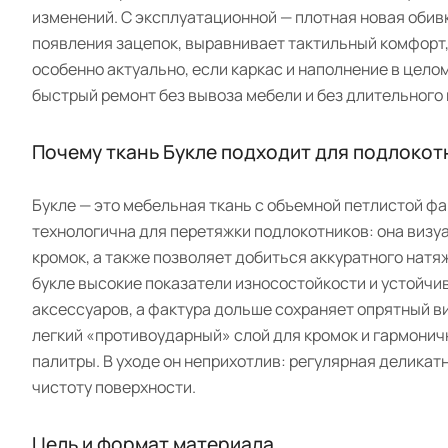
изменений. С эксплуатационной — плотная новая обив
появления зацепок, выравнивает тактильный комфорт,
особенно актуально, если каркас и наполнение в целом
быстрый ремонт без вывоза мебели и без длительного
Почему ткань Букле подходит для подлокот
Букле — это мебельная ткань с объемной петлистой фак
технологична для перетяжки подлокотников: она визу
кромок, а также позволяет добиться аккуратного натя
букле высокие показатели износостойкости и устойчив
аксессуаров, а фактура дольше сохраняет опрятный вид
легкий «противоударный» слой для кромок и гармонич
палитры. В уходе он неприхотлив: регулярная деликат
чистоту поверхности.
Цель и формат материала