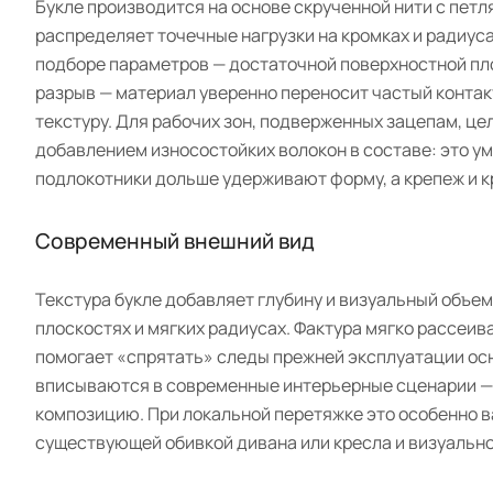
Букле производится на основе скрученной нити с петл
распределяет точечные нагрузки на кромках и радиус
подборе параметров — достаточной поверхностной пло
разрыв — материал уверенно переносит частый контак
текстуру. Для рабочих зон, подверженных зацепам, це
добавлением износостойких волокон в составе: это ум
подлокотники дольше удерживают форму, а крепеж и 
Современный внешний вид
Текстура букле добавляет глубину и визуальный объем
плоскостях и мягких радиусах. Фактура мягко рассеива
помогает «спрятать» следы прежней эксплуатации ос
вписываются в современные интерьерные сценарии — о
композицию. При локальной перетяжке это особенно 
существующей обивкой дивана или кресла и визуальн