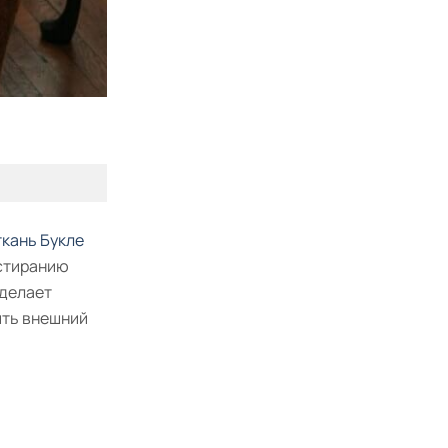
ткань Букле
истиранию
 делает
ить внешний