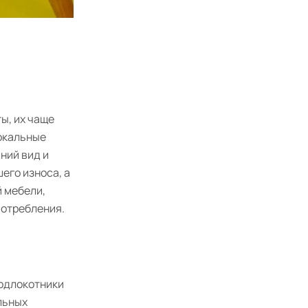
ы, их чаще
локальные
ний вид и
его износа, а
й мебели,
потребления.
подлокотники
льных