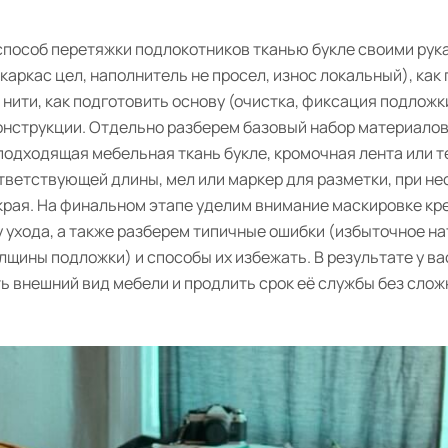
способ перетяжки подлокотников тканью букле своими рука
каркас цел, наполнитель не просел, износ локальный), как
нити, как подготовить основу (очистка, фиксация подложки
конструкции. Отдельно разберем базовый набор материалов
подходящая мебельная ткань букле, кромочная лента или 
тветствующей длины, мел или маркер для разметки, при н
 края. На финальном этапе уделим внимание маскировке кр
 ухода, а также разберем типичные ошибки (избыточное н
лщины подложки) и способы их избежать. В результате у ва
 внешний вид мебели и продлить срок её службы без сло