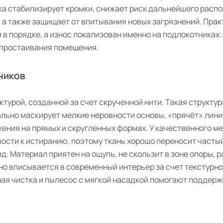
ка стабилизирует кромки, снижает риск дальнейшего распо
 а также защищает от впитывания новых загрязнений. Прак
 в порядке, а износ локализован именно на подлокотниках:
 простаивания помещения.
ников
турой, созданной за счет скрученной нити. Такая структур
ально маскирует мелкие неровности основы, «прячёт» лини
жения на прямых и скругленных формах. У качественного м
ости к истиранию, поэтому ткань хорошо переносит частый
. Материал приятен на ощупь, не скользит в зоне опоры, р
но вписывается в современный интерьер за счет текстурно
ная чистка и пылесос с мягкой насадкой помогают поддерж