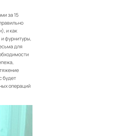
ми за 15
 правильно
), и как
 и фурнитуры,
тесьма для
еобходимости
епежа,
атяжение
с будет
жных операций