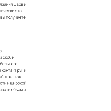
лзания швов и
тически это
 вы получаете
а
и скоб и
ебельного
 контакт рук и
аботает как
сти и широкой
ивать объем и