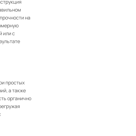
нструкция
равильном
 прочности на
номерную
й или с
езультате
ри простых
ий, а также
сть органично
ерегружая
с