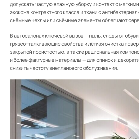
допускать частую влажную уборку и контакт с мягкими
экокожа контрактного класса и ткани с антибактериа
съёмные чехлы или съёмные элементы облегчают серв
В автосалонах ключевой вызов — пыль, следы от обуви
грязеотталкивающие свойства и лёгкая очистка повер
закрытой пористостью, а также рациональная компоно
и более фактурные материалы — для спинок и декорати
снизить частоту внепланового обслуживания.