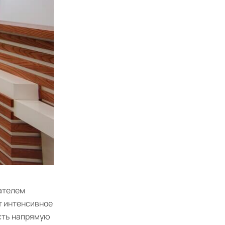
зателем
т интенсивное
ость напрямую