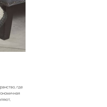
ранство, где
ргономичная
еляют,