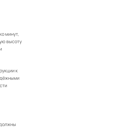
ко минут,
ную высоту
и
рукции к
надёжными
сти
 должны