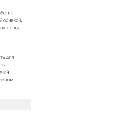
обство
й обивкой,
вают срок
сть для
сть
ичий
тивным