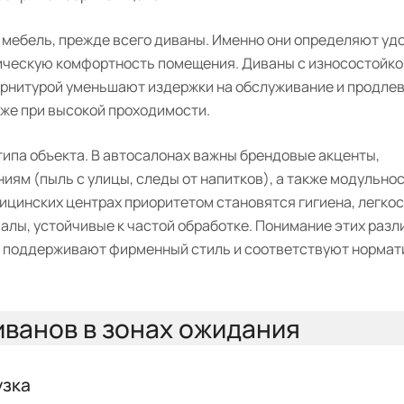
 мебель, прежде всего диваны. Именно они определяют уд
ическую комфортность помещения. Диваны с износостойко
урнитурой уменьшают издержки на обслуживание и продле
аже при высокой проходимости.
типа объекта. В автосалонах важны брендовые акценты,
иям (пыль с улицы, следы от напитков), а также модульно
цинских центрах приоритетом становятся гигиена, легко
алы, устойчивые к частой обработке. Понимание этих разл
о поддерживают фирменный стиль и соответствуют норма
ванов в зонах ожидания
узка