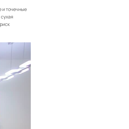
 и точечные
 сухая
 риск