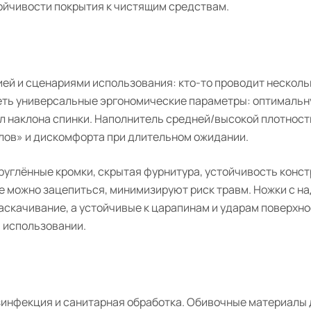
тойчивости покрытия к чистящим средствам.
ей и сценариями использования: кто-то проводит несколь
меть универсальные эргономические параметры: оптималь
ол наклона спинки. Наполнитель средней/высокой плотност
алов» и дискомфорта при длительном ожидании.
руглённые кромки, скрытая фурнитура, устойчивость конст
ые можно зацепиться, минимизируют риск травм. Ножки с 
скачивание, а устойчивые к царапинам и ударам поверхно
 использовании.
езинфекция и санитарная обработка. Обивочные материалы