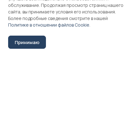
обслуживание. Продолжая просмотр страниц нашего
для дома с детьми?
сайта, вы принимаете условия его использования.
Более подробные сведения смотрите в нашей
Политике в отношении файлов Cookie
.
Назад к списку
Принимаю
Каталог
Акции
Полезные материалы
Оплата и доставка
Контакты
Магазины
Главная
Каталог
Корзина
Избранные
Кабинет
Сравнение
+7 (3952) 44-94-07
sarmacomplect@sarmamebel.ru