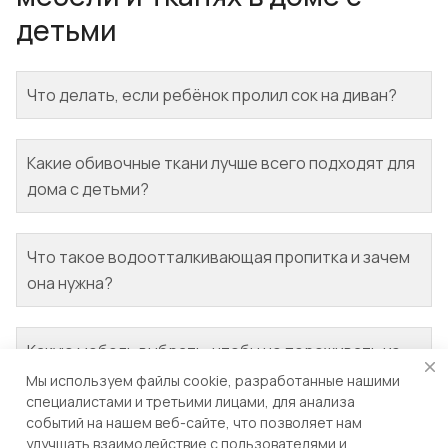
детьми
Что делать, если ребёнок пролил сок на диван?
Какие обивочные ткани лучше всего подходят для
дома с детьми?
Что такое водоотталкивающая пропитка и зачем
она нужна?
Какую мебель выбрать, чтобы не переживать из-
за частых загрязнений?
Мы используем файлы cookie, разработанные нашими
специалистами и третьими лицами, для анализа
событий на нашем веб-сайте, что позволяет нам
улучшать взаимодействие с пользователями и
Каких ошибок стоит избегать при выборе мебели