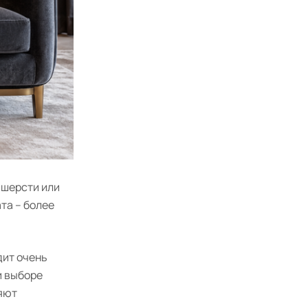
 шерсти или
та – более
дит очень
и выборе
няют