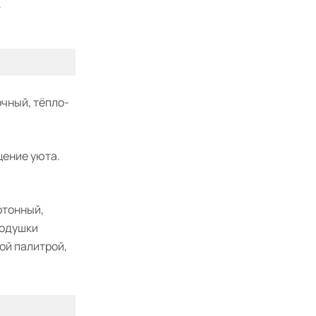
A
Иск. кожа BASEL
микрошенилл AU
чный, тёпло-
щение уюта.
отонный,
подушки
ой палитрой,