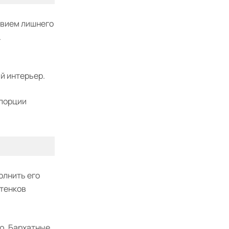
твием лишнего
.
й интерьер.
опорции
олнить его
ттенков
ю. Бархатные