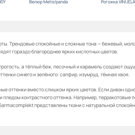
DDY
Велюр Metis/panda
Рогожка VINUEL
ты. Трендовые спокойные и сложные тона — бежевый, моло
лядят гораздо благороднее ярких кислотных цветов.
рогость, а тёплый беж, песочный и карамель создают ощу
енки синего и зелёного: сапфир, изумруд, тёмная хвоя.
ые оттенки вместо слишком ярких цветов. Если диван одн
и пледом контрастного оттенка. Например, терракотовые 
 Sarmacomplekt представлены ткани с натуральной спокойн