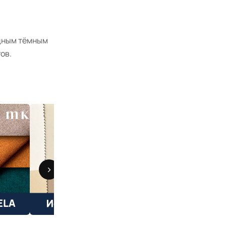
одным тёмным
ов.
>