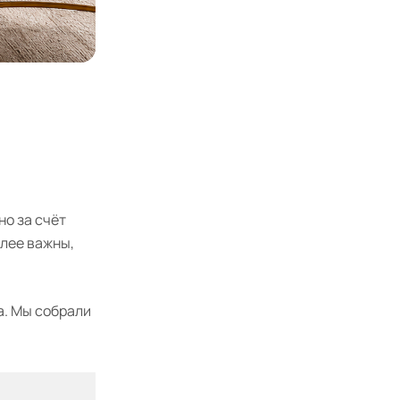
но за счёт
олее важны,
а. Мы собрали