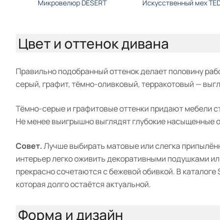
Микровелюр DESERT
Искусственный мех TE
Цвет и оттенок дивана
Правильно подобранный оттенок делает половину рабо
серый, графит, тёмно-оливковый, терракотовый — выг
Тёмно-серые и графитовые оттенки придают мебели ст
Не менее выигрышно выглядят глубокие насыщенные отт
Совет.
Лучше выбирать матовые или слегка припылённ
интерьер легко оживить декоративными подушками ил
прекрасно сочетаются с бежевой обивкой. В каталоге
которая долго остаётся актуальной.
Форма и дизайн