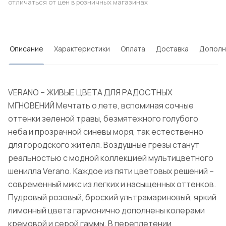
отличаться от цен в розничных магазинах
Описание
Характеристики
Оплата
Доставка
Дополн
VERANO – ЖИВЫЕ ЦВЕТА ДЛЯ РАДОСТНЫХ
МГНОВЕНИЙ Мечтать о лете, вспоминая сочные
оттенки зеленой травы, безмятежного голубого
неба и прозрачной синевы моря, так естественно
для городского жителя. Воздушные грезы станут
реальностью с модной коллекцией мультицветного
шенилла Verano. Каждое из пяти цветовых решений –
современный микс из легких и насыщенных оттенков.
Пудровый розовый, броский ультрамариновый, яркий
лимонный цвета гармонично дополнены колерами
кремовой и серой гаммы. В переплетении