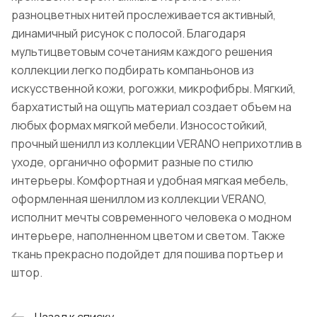
разноцветных нитей прослеживается активный,
динамичный рисунок с полосой. Благодаря
мультицветовым сочетаниям каждого решения
коллекции легко подбирать компаньонов из
искусственной кожи, рогожки, микрофибры. Мягкий,
бархатистый на ощупь материал создает объем на
любых формах мягкой мебели. Износостойкий,
прочный шенилл из коллекции VERANO неприхотлив в
уходе, органично оформит разные по стилю
интерьеры. Комфортная и удобная мягкая мебель,
оформленная шениллом из коллекции VERANO,
исполнит мечты современного человека о модном
интерьере, наполненном цветом и светом. Также
ткань прекрасно подойдет для пошива портьер и
штор.
Назад к списку