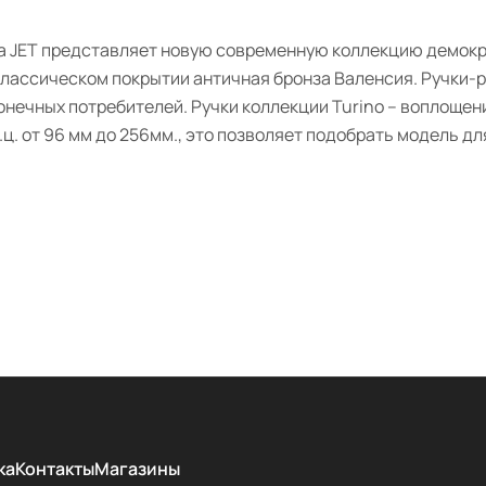
ка JET представляет новую современную коллекцию демокр
ассическом покрытии античная бронза Валенсия. Ручки-ре
онечных потребителей. Ручки коллекции Turino – воплощен
ц. от 96 мм до 256мм., это позволяет подобрать модель д
ка
Контакты
Магазины