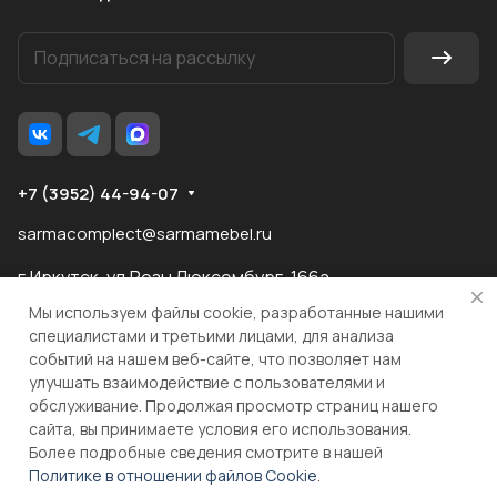
+7 (3952) 44-94-07
sarmacomplect@sarmamebel.ru
г.Иркутск, ул.Розы Люксембург, 166а
Мы используем файлы cookie, разработанные нашими
специалистами и третьими лицами, для анализа
событий на нашем веб-сайте, что позволяет нам
разработка
и продвижение сайта
улучшать взаимодействие с пользователями и
обслуживание. Продолжая просмотр страниц нашего
сайта, вы принимаете условия его использования.
© 2026 ООО "МКС" ИНН 3810055324 ОГРН 1083810004860
Более подробные сведения смотрите в нашей
Политике в отношении файлов Cookie
.