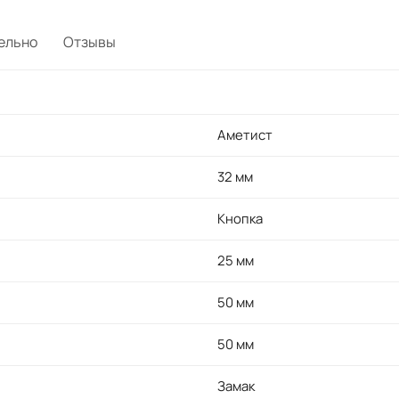
ельно
Отзывы
Аметист
32 мм
Кнопка
25 мм
50 мм
50 мм
Замак