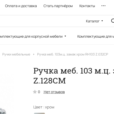
Оплата и доставка
Стать партнёром
Контакты
Каталог
мплектующие для корпусной мебели
Комплектующие для 
Ручки мебельные
Ручка меб. 103м.ц. замак хром RH103 Z.032СР
Ручка меб. 103 м.ц
Z.128СМ
0
Нет отзывов
Цвет :
хром