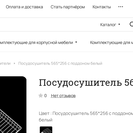
Оплата и доставка
Стать партнёром
Контакты
Каталог
мплектующие для корпусной мебели
Комплектующие для 
ители
Посудосушитель 565*256 с поддоном белый
Посудосушитель 56
0
Нет отзывов
Цвет :
Посудосушитель 565*256 с поддоно
белый