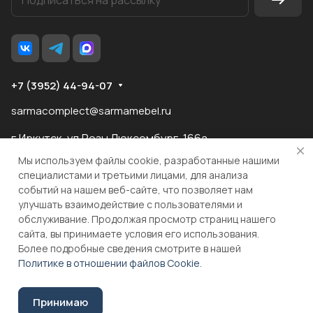
+7 (3952) 44-94-07
sarmacomplect@sarmamebel.ru
г.Иркутск, ул.Розы Люксембург, 166а
Мы используем файлы cookie, разработанные нашими
специалистами и третьими лицами, для анализа
событий на нашем веб-сайте, что позволяет нам
разработка
и продвижение сайта
улучшать взаимодействие с пользователями и
обслуживание. Продолжая просмотр страниц нашего
сайта, вы принимаете условия его использования.
© 2026 ООО "МКС" ИНН 3810055324 ОГРН 1083810004860
Более подробные сведения смотрите в нашей
Политике в отношении файлов Cookie
.
Принимаю
Соглашение на обработку персональных данных