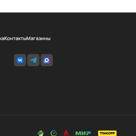
ка
Контакты
Магазины
cookie, разработанные нашими специалистами и третьими
обытий на нашем веб-сайте, что позволяет нам улучшать
ьзователями и обслуживание. Продолжая просмотр страниц
имаете условия его использования. Более подробные сведения
тике в отношении файлов Cookie
.