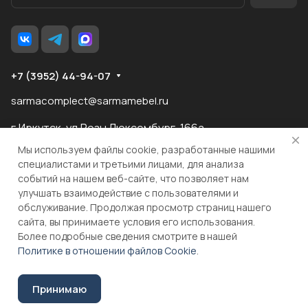
+7 (3952) 44-94-07
sarmacomplect@sarmamebel.ru
г.Иркутск, ул.Розы Люксембург, 166а
Мы используем файлы cookie, разработанные нашими
специалистами и третьими лицами, для анализа
событий на нашем веб-сайте, что позволяет нам
разработка
и продвижение сайта
улучшать взаимодействие с пользователями и
обслуживание. Продолжая просмотр страниц нашего
сайта, вы принимаете условия его использования.
© 2026 ООО "МКС" ИНН 3810055324 ОГРН 1083810004860
Более подробные сведения смотрите в нашей
Политике в отношении файлов Cookie
.
Принимаю
Соглашение на обработку персональных данных
Уточнить цену