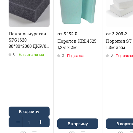
Пенополиуретан
от 3 132 ₽
от 3 203 ₽
SPG 1620
Поролон HRL4525
Поролон ST 
80*80*2000 ДКР/0.2
1,2м x 2м
1,3м х 2м
кг .N-3955U
0
Есть в наличии
0
0
Под заказ
Под заказ
В корзину
В корзину
В корзи