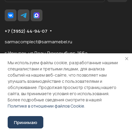
+7 (3952) 44-94-07
sarmacomplect@sarmamebel.ru
г.Иркутск, ул.Розы Люксембург, 166а
Мы используем файлы cookie, разработанные нашими
специалистами и третьими лицами, для анализа
событий на нашем веб-сайте, что позволяет нам
разработка
и продвижение сайта
улучшать взаимодействие с пользователями и
обслуживание. Продолжая просмотр страниц нашего
сайта, вы принимаете условия его использования.
© 2026 ООО "МКС" ИНН 3810055324 ОГРН 1083810004860
Более подробные сведения смотрите в нашей
Политике в отношении файлов Cookie
.
Принимаю
Соглашение на обработку персональных данных
Уточнить цену