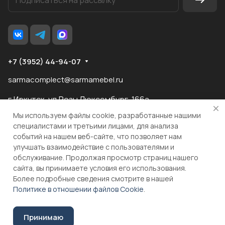
+7 (3952) 44-94-07
sarmacomplect@sarmamebel.ru
г.Иркутск, ул.Розы Люксембург, 166а
Мы используем файлы cookie, разработанные нашими
специалистами и третьими лицами, для анализа
событий на нашем веб-сайте, что позволяет нам
разработка
и продвижение сайта
улучшать взаимодействие с пользователями и
обслуживание. Продолжая просмотр страниц нашего
сайта, вы принимаете условия его использования.
© 2026 ООО "МКС" ИНН 3810055324 ОГРН 1083810004860
Более подробные сведения смотрите в нашей
Политике в отношении файлов Cookie
.
Принимаю
Соглашение на обработку персональных данных