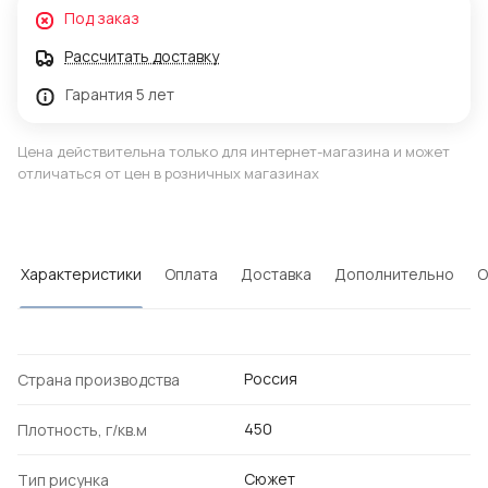
Под заказ
Рассчитать доставку
Гарантия 5 лет
Цена действительна только для интернет-магазина и может
отличаться от цен в розничных магазинах
Характеристики
Оплата
Доставка
Дополнительно
О
Россия
Страна производства
450
Плотность, г/кв.м
Сюжет
Тип рисунка