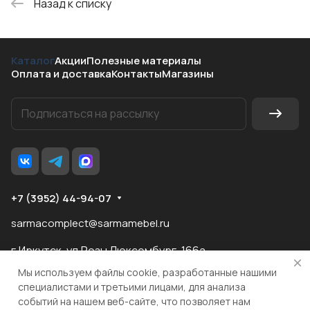
Назад к списку
Каталог
Акции
Полезные материалы
Оплата и доставка
Контакты
Магазины
+7 (3952) 44-94-07
sarmacomplect@sarmamebel.ru
г.Иркутск, ул.Розы Люксембург, 166а
Мы используем файлы cookie, разработанные нашими
специалистами и третьими лицами, для анализа
событий на нашем веб-сайте, что позволяет нам
разработка