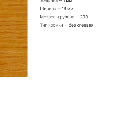
Толщина
—
1 мм
Ширина
—
19 мм
Метров в рулоне
—
200
Тип кромки
—
без клеевая