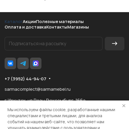
Каталог
Акции
Полезные материалы
Оплата и доставка
Контакты
Магазины
+7 (3952) 44-94-07
sarmacomplect@sarmamebel.ru
г.Иркутск, ул.Розы Люксембург, 166а
Мы используем файлы cookie, разработанные нашими
специалистами и третьими лицами, для анализа
событий на нашем веб-сайте, что позволяет нам
разработка
и продвижение сайта
улучшать взаимодействие с пользователями и