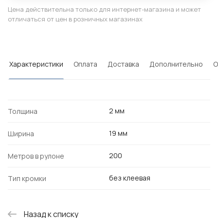
Цена действительна только для интернет-магазина и может
отличаться от цен в розничных магазинах
Характеристики
Оплата
Доставка
Дополнительно
О
2 мм
Толщина
19 мм
Ширина
200
Метров в рулоне
без клеевая
Тип кромки
Назад к списку