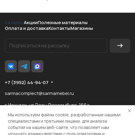
Каталог
Акции
Полезные материалы
Оплата и доставка
Контакты
Магазины
+7 (3952) 44-94-07
sarmacomplect@sarmamebel.ru
г.Иркутск, ул.Розы Люксембург, 166а
Мы используем файлы cookie, разработанные нашими
специалистами и третьими лицами, для анализа
событий на нашем веб-сайте, что позволяет нам
разработка
и продвижение сайта
улучшать взаимодействие с пользователями и