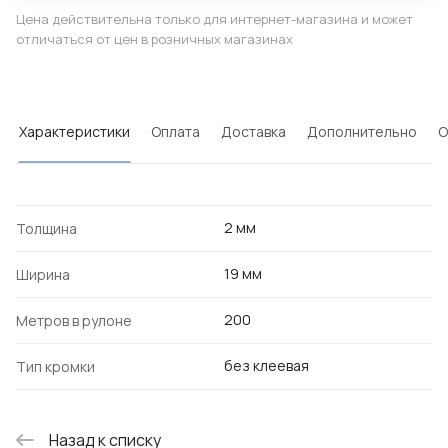
Цена действительна только для интернет-магазина и может
отличаться от цен в розничных магазинах
Характеристики
Оплата
Доставка
Дополнительно
О
2 мм
Толщина
19 мм
Ширина
200
Метров в рулоне
без клеевая
Тип кромки
Назад к списку