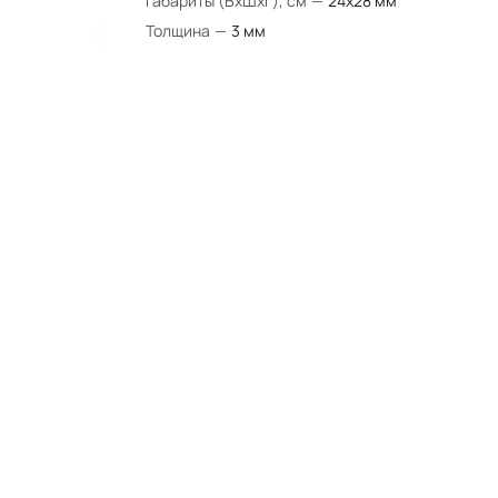
Габариты (ВхШхГ), см
—
24х28 мм
Толщина
—
3 мм