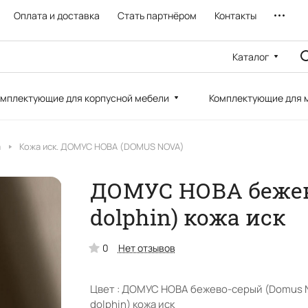
Оплата и доставка
Стать партнёром
Контакты
Каталог
мплектующие для корпусной мебели
Комплектующие для 
а
Кожа иск. ДОМУС НОВА (DOMUS NOVA)
ДОМУС НОВА бежев
dolphin) кожа иск
0
Нет отзывов
Цвет :
ДОМУС НОВА бежево-серый (Domus 
dolphin) кожа иск