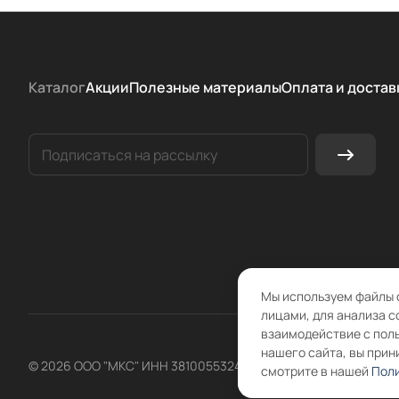
Каталог
Акции
Полезные материалы
Оплата и достав
Мы используем файлы 
лицами, для анализа с
взаимодействие с пол
нашего сайта, вы прин
© 2026 ООО "МКС" ИНН 3810055324 ОГРН 1083810004860
смотрите в нашей
Поли