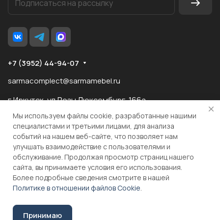
+7 (3952) 44-94-07
sarmacomplect@sarmamebel.ru
г.Иркутск, ул.Розы Люксембург, 166а
Мы используем файлы cookie, разработанные нашими
специалистами и третьими лицами, для анализа
событий на нашем веб-сайте, что позволяет нам
разработка
и продвижение сайта
улучшать взаимодействие с пользователями и
обслуживание. Продолжая просмотр страниц нашего
сайта, вы принимаете условия его использования.
© 2026 ООО "МКС" ИНН 3810055324 ОГРН 1083810004860
Более подробные сведения смотрите в нашей
Политике в отношении файлов Cookie
.
В корзину
Принимаю