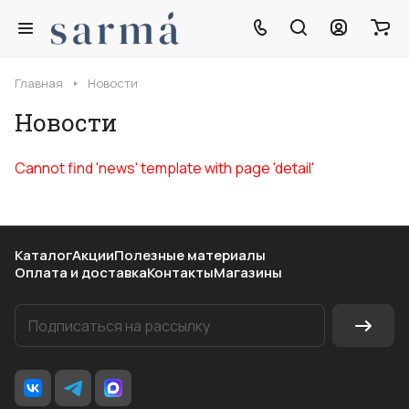
Главная
Новости
Новости
Cannot find 'news' template with page 'detail'
Каталог
Акции
Полезные материалы
Оплата и доставка
Контакты
Магазины