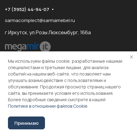
+7 (3952) 44-94-07
sarmacomplect@sarmamebel.ru
г.Иркутск, ул.Розы Люксембург, 166а
разработка
и продвижение сайта
Мы используем файлы cookie, разработанные нашими
специалистами и третьими лицами, для анализа
событий на нашем веб-сайте, что позволяет нам
© 2026 ООО "МКС" ИНН 3810055324 ОГРН 1083810004860
улучшать взаимодействие с пользователями и
обслуживание. Продолжая просмотр страниц нашего
сайта, вы принимаете условия его использования.
Более подробные сведения смотрите в нашей
Политике в отношении файлов Cookie
.
Соглашение на обработку персональных данных
Принимаю
Главная
Каталог
Корзина
Избранные
Кабинет
Сравнение