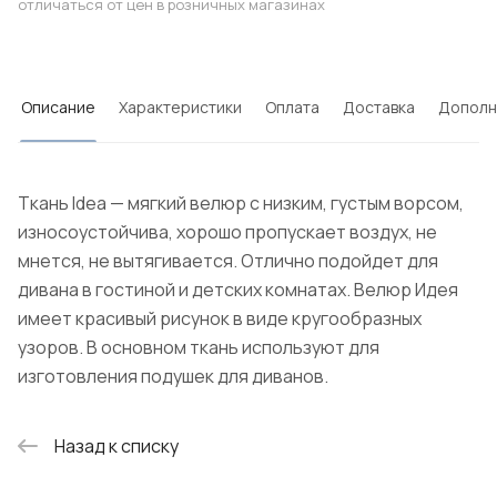
отличаться от цен в розничных магазинах
Описание
Характеристики
Оплата
Доставка
Дополн
Ткань Idea — мягкий велюр с низким, густым ворсом,
износоустойчива, хорошо пропускает воздух, не
мнется, не вытягивается. Отлично подойдет для
дивана в гостиной и детских комнатах. Велюр Идея
имеет красивый рисунок в виде кругообразных
узоров. В основном ткань используют для
изготовления подушек для диванов.
Назад к списку