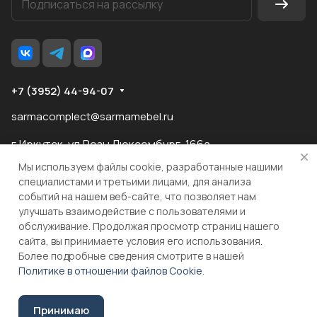
+7 (3952) 44-94-07
sarmacomplect@sarmamebel.ru
г.Иркутск, ул.Розы Люксембург, 166а
Мы используем файлы cookie, разработанные нашими
специалистами и третьими лицами, для анализа
событий на нашем веб-сайте, что позволяет нам
разработка
и продвижение сайта
улучшать взаимодействие с пользователями и
обслуживание. Продолжая просмотр страниц нашего
сайта, вы принимаете условия его использования.
© 2026 ООО "МКС" ИНН 3810055324 ОГРН 1083810004860
Более подробные сведения смотрите в нашей
Политике в отношении файлов Cookie
.
В корзину
Принимаю