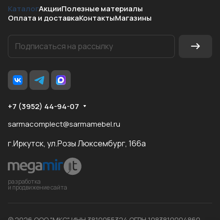
Каталог
Акции
Полезные материалы
Оплата и доставка
Контакты
Магазины
+7 (3952) 44-94-07
sarmacomplect@sarmamebel.ru
г.Иркутск, ул.Розы Люксембург, 166а
разработка
и продвижение сайта
© 2026 ООО "МКС" ИНН 3810055324 ОГРН 1083810004860