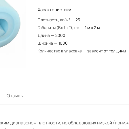
Характеристики
Плотность, кг/м³
—
25
Габариты (ВхШхГ), см
—
1 м х 2 м
Длина
—
2000
Ширина
—
1000
Количество в упаковке
—
зависит от толщины
Отзывы
роким диапазоном плотности, но обладающих низкой (пони