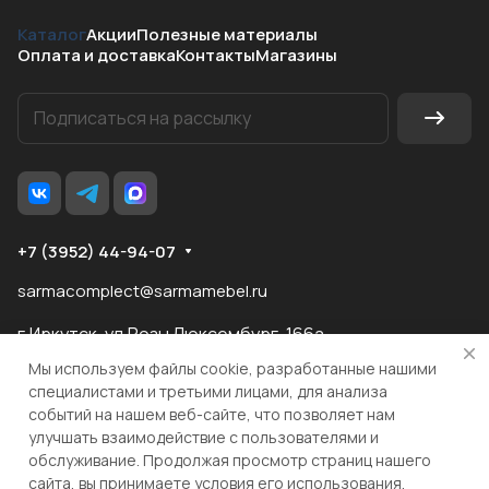
Каталог
Акции
Полезные материалы
Оплата и доставка
Контакты
Магазины
+7 (3952) 44-94-07
sarmacomplect@sarmamebel.ru
г.Иркутск, ул.Розы Люксембург, 166а
Мы используем файлы cookie, разработанные нашими
специалистами и третьими лицами, для анализа
событий на нашем веб-сайте, что позволяет нам
разработка
и продвижение сайта
улучшать взаимодействие с пользователями и
обслуживание. Продолжая просмотр страниц нашего
сайта, вы принимаете условия его использования.