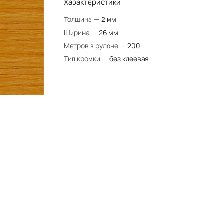
Характеристики
Толщина
—
2 мм
Ширина
—
26 мм
Метров в рулоне
—
200
Тип кромки
—
без клеевая