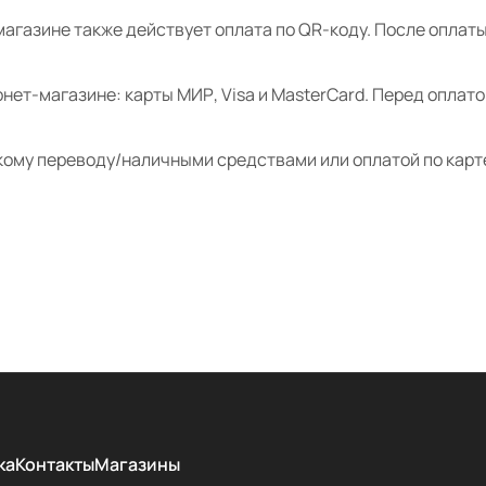
магазине также действует оплата по QR-коду. После опла
нет-магазине: карты МИР, Visa и MasterCard. Перед оплат
кому переводу/наличными средствами или оплатой по карт
ка
Контакты
Магазины