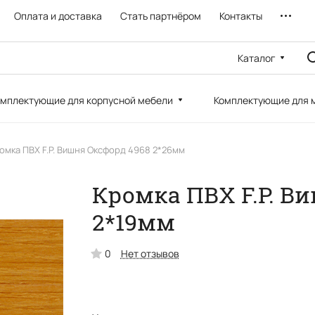
Оплата и доставка
Стать партнёром
Контакты
Каталог
мплектующие для корпусной мебели
Комплектующие для 
омка ПВХ F.P. Вишня Оксфорд 4968 2*26мм
Кромка ПВХ F.P. В
2*19мм
0
Нет отзывов